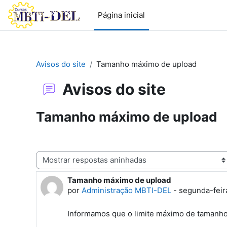
Ir para o conteúdo principal
Página inicial
Avisos do site
Tamanho máximo de upload
Avisos do site
Tamanho máximo de upload
Modo de visualização
Tamanho máximo de upload
Número de respostas: 0
por
Administração MBTI-DEL
-
segunda-feira
Informamos que o limite máximo de tamanho