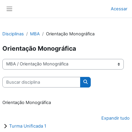
Ir para o conteúdo principal
Acessar
Painel lateral
Disciplinas
MBA
Orientação Monográfica
Orientação Monográfica
Cursos
Buscar disciplina
Buscar disciplina
Orientação Monográfica
Expandir tudo
Turma Unificada 1